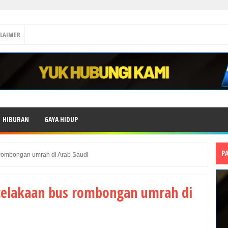
CLAIMER
HIBURAN
GAYA HIDUP
P
 rombongan umrah di Arab Saudi
celakaan bus rombongan umrah di