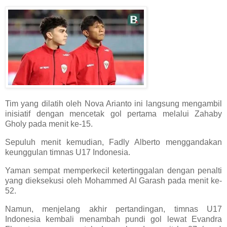
Tim yang dilatih oleh Nova Arianto ini langsung mengambil
inisiatif dengan mencetak gol pertama melalui Zahaby
Gholy pada menit ke-15.
Sepuluh menit kemudian, Fadly Alberto menggandakan
keunggulan timnas U17 Indonesia.
Yaman sempat memperkecil ketertinggalan dengan penalti
yang dieksekusi oleh Mohammed Al Garash pada menit ke-
52.
Namun, menjelang akhir pertandingan, timnas U17
Indonesia kembali menambah pundi gol lewat Evandra