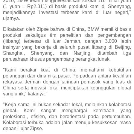
2010, BMW telah menginvestasikan sekitar 116 miliar yuan
(1 yuan = Rp2.311) di basis produksi kami di Shenyang,
menjadikannya investasi terbesar kami di luar negeri,"
ujarnya.
Dikatakan oleh Zipse bahwa di China, BMW memiliki basis
produksi sekaligus tim penelitian dan pengembangan
(litbang) terbesar di luar Jerman, dengan 3.000 lebih
insinyur yang bekerja di seluruh pusat litbang di Beijing,
Shanghai, Shenyang, dan Nanjing, ditambah tiga
perusahaan khusus pengembang perangkat lunak.
"Kami berakar kuat di China, memahami kebutuhan
pelanggan dan dinamika pasar. Perpaduan antara keahlian
rekayasa Jerman dengan jaringan pemasok yang luas di
China serta inovasi lokal menciptakan keunggulan global
yang unik," katanya."
"Kerja sama ini bukan sekadar lokal, melainkan kolaborasi
global. Kami sangat menghargai kemitraan yang
profesional, efisien, dan berorientasi pada pertumbuhan.
Kolaborasi terbuka adalah jalan menuju kesuksesan masa
depan," ujar Zipse.