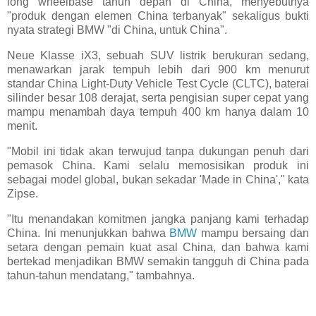
long wheelbase tahun depan di China, menyebutnya
"produk dengan elemen China terbanyak" sekaligus bukti
nyata strategi BMW "di China, untuk China".
Neue Klasse iX3, sebuah SUV listrik berukuran sedang,
menawarkan jarak tempuh lebih dari 900 km menurut
standar China Light-Duty Vehicle Test Cycle (CLTC), baterai
silinder besar 108 derajat, serta pengisian super cepat yang
mampu menambah daya tempuh 400 km hanya dalam 10
menit.
"Mobil ini tidak akan terwujud tanpa dukungan penuh dari
pemasok China. Kami selalu memosisikan produk ini
sebagai model global, bukan sekadar 'Made in China'," kata
Zipse.
"Itu menandakan komitmen jangka panjang kami terhadap
China. Ini menunjukkan bahwa
BMW
mampu bersaing dan
setara dengan pemain kuat asal China, dan bahwa kami
bertekad menjadikan BMW semakin tangguh di China pada
tahun-tahun mendatang," tambahnya.