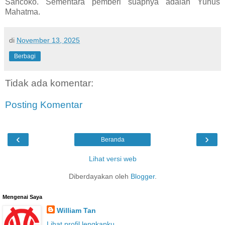
Sancoko. Sementara pemberi suapnya adalah Yunus
Mahatma.
di
November 13, 2025
Berbagi
Tidak ada komentar:
Posting Komentar
‹
›
Beranda
Lihat versi web
Diberdayakan oleh
Blogger
.
Mengenai Saya
William Tan
Lihat profil lengkapku